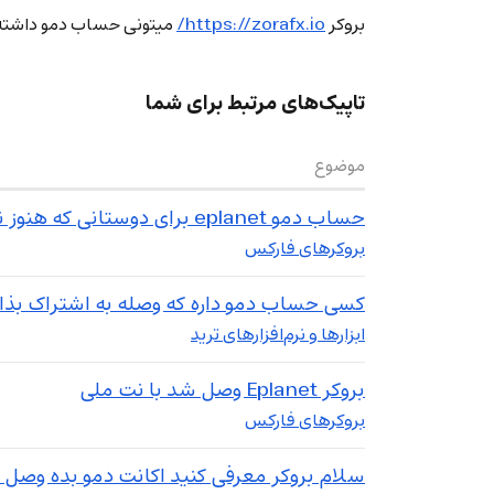
بروکر
https://zorafx.io/
میتونی حساب دمو داشته 
تاپیک‌های مرتبط برای شما
موضوع
حساب دمو eplanet برای دوستانی که هنوز نتونستند متصل بشن
بروکرهای فارکس
کسی حساب دمو داره که وصله به اشتراک بذا
ابزارها و نرم‌افزارهای ترید
بروکر Eplanet وصل شد با نت ملی
بروکرهای فارکس
سلام بروکر معرفی کنید اکانت دمو بده وصل ک