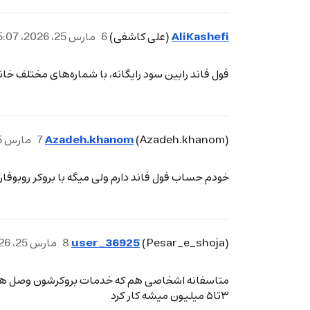
AliKashefi
(علی کاشفی)
6
مارس 25، 2026، 5:07ب.ظ
فول فاند رابین سود رایگانه، با شماره‌های مختلف خان
Azadeh.khanom
(Azadeh.khanom)
7
مارس 25، 2026، 5:10ب.ظ
خودم حساب فول فاند دارم ولی میگه با بروکر روبوفا
user_36925
(Pesar_e_shoja)
8
مارس 25، 2026، 5:10ب.ظ
متاسفانه اشخاصی هم که خدمات بروکرشون وصل هست،پا
۳تا۵ میلیون میشه کار کرد