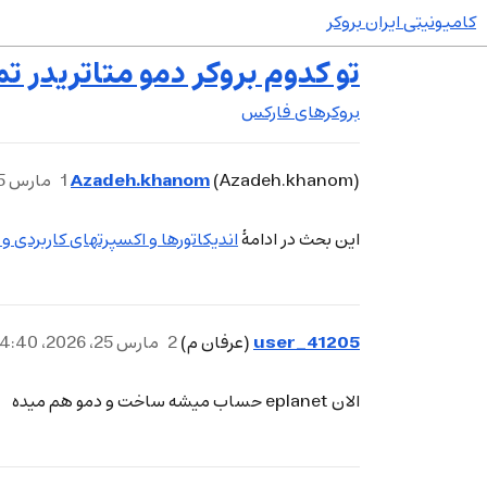
کامیونیتی ایران بروکر
تو کدوم بروکر دمو متاتریدر 
بروکرهای فارکس
Azadeh.khanom
(Azadeh.khanom)
1
مارس 25، 2026، 4:15ب.ظ
این بحث در ادامهٔ
اندیکاتورها و اکسپرتهای کاربردی و 
user_41205
(عرفان م)
2
مارس 25، 2026، 4:40ب.ظ
الان eplanet حساب میشه ساخت و دمو هم میده