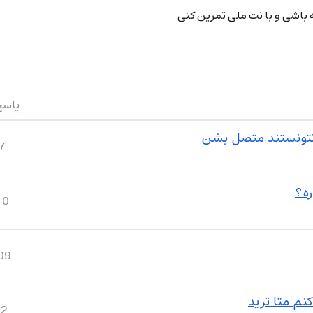
باشی و با نت ملی تمرین کنی
پاسخ
7
ره؟
40
09
نم متا ترید
12