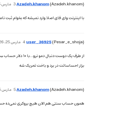
Azadeh.khanom
(Azadeh.khanom)
3
مارس 25، 2026، 4:58ب.ظ
با اینترنت وای فای اصلا وارد نمیشه که بخوام ثبت ن
user_36925
(Pesar_e_shoja)
4
مارس 25، 2026، 5:04ب.ظ
از طرف یک دوست:دنبال دمو نرو…با ۱۰ دلار حساب سِنتی باز کن
بزار احساساتت در برد و باخت تحریک شه
Azadeh.khanom
(Azadeh.khanom)
5
مارس 25، 2026، 5:05ب.ظ
همون حساب سنتی هم الان هیچ بروکری نمی‌ده حساب 