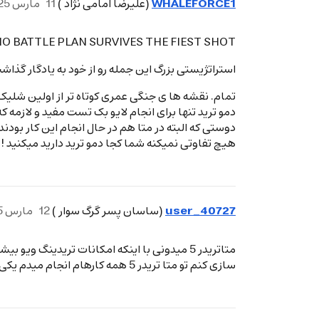
WHALEFORCE1
(علیرضا امامی نژاد )
11
مارس 25، 2026، 7:13ب.ظ
O BATTLE PLAN SURVIVES THE FIEST SHOT
استراتژیستی بزرگ این جمله رو از خود به یادگار گذ
تمام. نقشه ها ی جنگی عمری کوتاه تر از اولین شلیک د
دوستی که البته در متا هم در حال انجام این کار بودند 
هیچ تفاوتی نمیکنه شما کجا دمو ترید دارید میکنید !
user_40727
(ساسان پسر گرگ سوار )
12
مارس 25، 2026، 9:10ب.ظ
متاتریدر 5 میدونی با اینکه امکانات تریدینگ 
سازی کنم تو متا تریدر 5 همه کارهام انجام میدم یکی از دلایلش سرعت آپلود با این اینترنت خداوکیلی 5 دقیقه طول میکشه تریدینگ ویو بیاد بالا