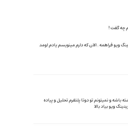
 چه گفت !
عه ی بسته های ۱۲ میلیون تومانی اکانت پریمیم تریدینگ ویو فراهمه . الان که دارم مینویسم یادم اومد
شته باشه و نمیتونم تو دوتا پلتفرم تحلیل و پیاده