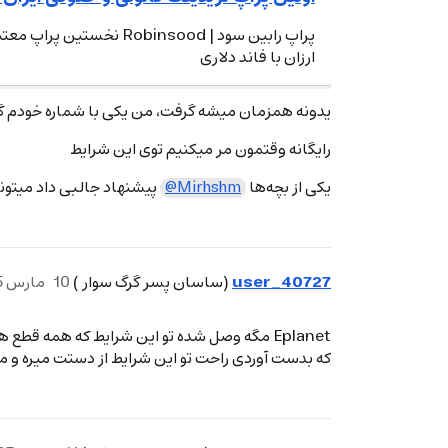
پراپ رابین سود | nsood
ارزان با فاند دلاری
یدونه همزمان میشه گرفت، من یکی با شماره خودم گ
رایگانه وقتمون مر میکنیم توی این شرایط
یکی از بچه‌ها
پیشنهاد جالبی داد میتون
@Mirhshm
user_40727
(ساسان پسر گرگ سوار )
10
مارس 25، 2026، 6:33ب.ظ
Eplanet مگه وصل شده تو این شرایط که همه ق
که بدست آوردی راحت تو این شرایط از دستت میره و می