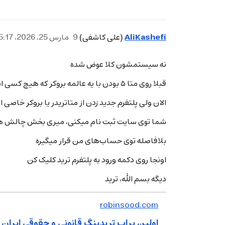
AliKashefi
(علی کاشفی)
9
مارس 25، 2026، 5:17ب.ظ
نه سیستمشون کلا عوض شده
قبلا روی متا ۵ بودن با یه عالمه بروکر که هیچ کسی اسمشون هم نشنیده بود! معلوم نبود از کجا اورده بودن
الان ولی پلتفرم جدید زدن از متاتریدر یا بروکر خاصی 
شما توی سایت ثبت نام میکنی، میری بخش چالش های 
بلافاصله توی حساب‌های من قرار میگیره
اونجا روی دکمه ورود به پلتفرم ترید کلیک کن
دیگه بسم الله، ترید
robinsood.com
اولین پراپ تریدینگ قانونی و حقوقی ایران | پراپ 