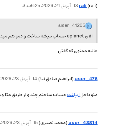
rali
(rali)
13
آپریل 21، 2026، 6:25ب.ظ
user_41205:
الان eplanet حساب میشه ساخت و دمو هم میده
عالیه ممنون که گفتی
user_476
(ابراهیم صادق نیا)
14
آپریل 23، 2026، 8:46ق.ظ
منو داخل
ایپلنت
حساب ساختم چند و از طریق متا و
user_43814
(محمد نصیری)
15
آپریل 23، 2026، 8:54ق.ظ